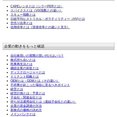
CAPEレシオとは（シラーPERとは）
スパイクスとは（VIX指数との違い）
スキュー指数とは
日経平均ヒストリカル・ボラティリティー（HV)とは
空売り比率とは
信用倍率とは（貸借倍率との違いと見方）
企業の動きをもっと確認
自社株買いの実際の買い付けはいつ？
株式持ち合いとは
民事再生法とは
継続企業の前提とは
ディスクロージャーとは
ドミナント戦略とは
OEMとは・ODMとは（その違い）
不祥事が起こった場合に見るべきポイント
経営とは
経営計画とは・予算とは
子会社・関連会社とは
持ち分法適用会社とは（連結子会社との違い）
企業の資金調達の方法
新株式の価格の決め方
メインバンクとは