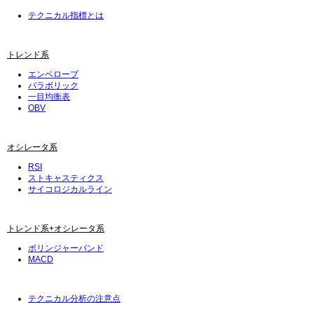
テクニカル指標とは
トレンド系
エンベロープ
パラボリック
一目均衡表
OBV
オシレータ系
RSI
ストキャスティクス
サイコロジカルライン
トレンド系+オシレータ系
ボリンジャーバンド
MACD
テクニカル分析の注意点