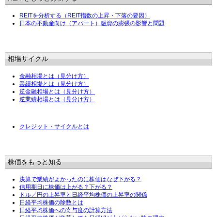
REITを分析する（REIT指数の上昇・下落の要因）
日本の不動産向け（アパート）融資の膨張の影響と問題
相場サイクル
金融相場とは（見分け方）
業績相場とは（見分け方）
逆金融相場とは（見分け方）
逆業績相場とは（見分け方）
クレジット・サイクルとは
株価をもっと知る
決算で業績がよかったのに株価はなぜ下がる？
信用期日に株価は上がる？下がる？
ドル／円の上昇率と日経平均株価の上昇率の関係
日経平均株価の除数とは
日経平均株価への寄与度の計算方法