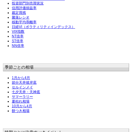
投資部門別売買状況
信用評価損益率
裁定買残
騰落レシオ
移動平均乖離率
日経VI（ボラティリティインデックス）
VIX指数
NT倍率
ST倍率
NN倍率
季節ごとの相場
1月から4月
節分天井彼岸底
セルインメイ
七夕天井・天神底
サマーラリー
夏枯れ相場
10月から4月
餅つき相場