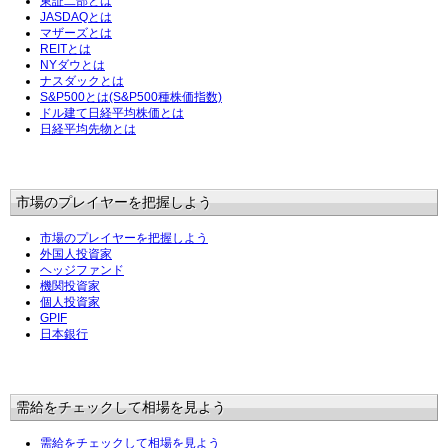
東証二部とは
JASDAQとは
マザーズとは
REITとは
NYダウとは
ナスダックとは
S&P500とは(S&P500種株価指数)
ドル建て日経平均株価とは
日経平均先物とは
市場のプレイヤーを把握しよう
市場のプレイヤーを把握しよう
外国人投資家
ヘッジファンド
機関投資家
個人投資家
GPIF
日本銀行
需給をチェックして相場を見よう
需給をチェックして相場を見よう