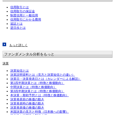
信用取引とは
信用取引の保証金
制度信用と一般信用
信用取引にかかる費用
追証とは
逆日歩とは
もっと詳しく
ファンダメンタル分析をもっと
決算
決算短信とは
決算説明資料とは（見方と決算短信との違い）
決算日・決算発表日とは（カレンダーによる解説）
第1四半期決算とは（特徴と株価動向）
中間決算とは（特徴と株価動向）
第3四半期決算とは（特徴と株価動向）
本決算・期初予想とは（特徴と株価動向）
決算発表前の株価の動き
決算発表時の株価の動き
決算発表後の株価の動き
米国決算の見方と特徴（日本株への影響）