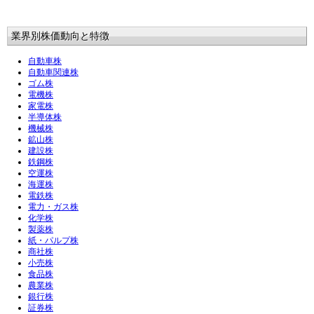
業界別株価動向と特徴
自動車株
自動車関連株
ゴム株
電機株
家電株
半導体株
機械株
鉱山株
建設株
鉄鋼株
空運株
海運株
電鉄株
電力・ガス株
化学株
製薬株
紙・パルプ株
商社株
小売株
食品株
農業株
銀行株
証券株