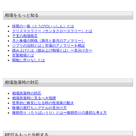
相場をもっと知る
掉尾の一振（とうびのいっしん）とは
クリスマスラリー（サンタクロースラリー）とは
干支の相場格言
月と株価の関係（満月と新月のアノマリー）
ジブリの法則とは｜市場のアノマリーを検証
踏み上げとは（踏み上げ相場とは）ー見分け方ー
官製相場とは
閑散に売りなしとは
相場急落時の対応
相場急落時の対応
相場急落時に見るべき指標
世界的に株安になる時の投資家の動き
株価の底打ちシグナルの見分け方
狼狽売り（ろうばいうり）とはー狼狽売りの適切な考え方
REITをもっと分析する