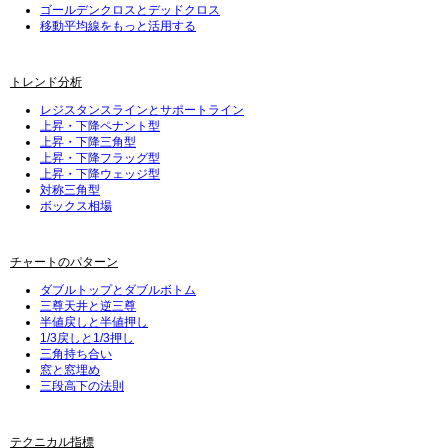
ゴールデンクロスとデッドクロス
移動平均線をもっと活用する
トレンド分析
レジスタンスラインとサポートライン
上昇・下降ペナント型
上昇・下降三角型
上昇・下降フラッグ型
上昇・下降ウェッジ型
対称三角型
ボックス相場
チャートのパターン
ダブルトップとダブルボトム
三尊天井と逆三尊
半値戻しと半値押し
1/3戻しと1/3押し
三角持ち合い
窓と窓埋め
三段高下の法則
テクニカル指標