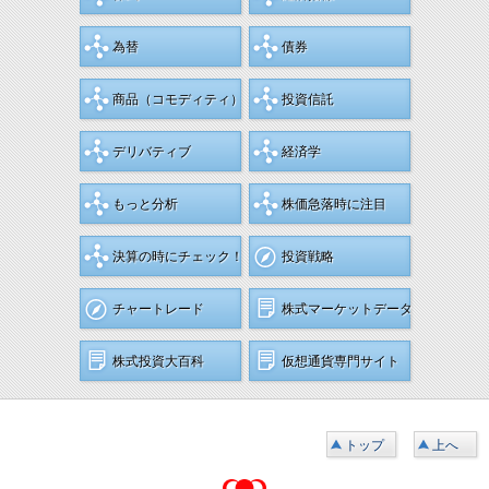
為替
債券
商品
（コモディティ）
投資信託
デリバティブ
経済学
もっと分析
株価急落時に注目
決算の時にチェック！
投資戦略
チャートレード
株式マーケットデータ
株式投資大百科
仮想通貨専門サイト
トップ
上へ