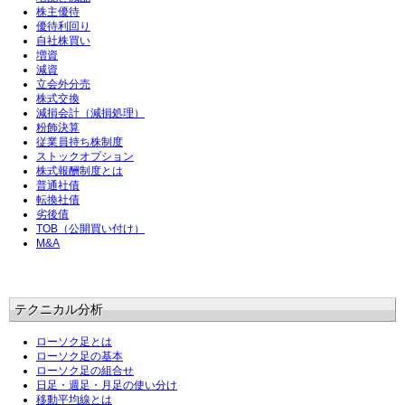
株主優待
優待利回り
自社株買い
増資
減資
立会外分売
株式交換
減損会計（減損処理）
粉飾決算
従業員持ち株制度
ストックオプション
株式報酬制度とは
普通社債
転換社債
劣後債
TOB（公開買い付け）
M&A
テクニカル分析
ローソク足とは
ローソク足の基本
ローソク足の組合せ
日足・週足・月足の使い分け
移動平均線とは