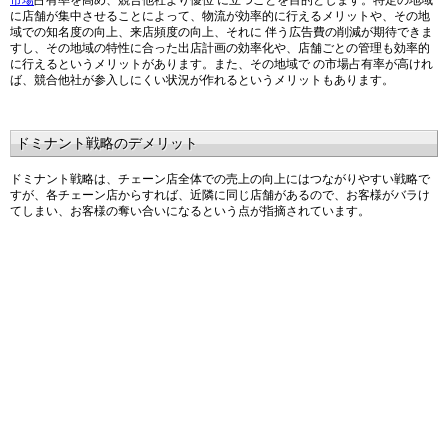
市場
占有率を高め、競合他社より優位 に立つことを目的とします。特定の地域
に店舗が集中させることによって、物流が効率的に行えるメリットや、その地
域での知名度の向上、来店頻度の向上、それに 伴う広告費の削減が期待できま
すし、その地域の特性に合った出店計画の効率化や、店舗ごとの管理も効率的
に行えるというメリットがあります。また、その地域で の市場占有率が高けれ
ば、競合他社が参入しにくい状況が作れるというメリットもあります。
ドミナント戦略のデメリット
ドミナント戦略は、チェーン店全体での売上の向上にはつながりやすい戦略で
すが、各チェーン店からすれば、近隣に同じ店舗があるので、お客様がバラけ
てしまい、お客様の奪い合いになるという点が指摘されています。