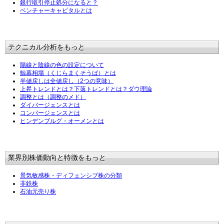
銀行取引停止処分になると？
ベンチャーキャピタルとは
テクニカル分析をもっと
陽線と陰線の色の設定について
鯨幕相場（くじらまくそうば）とは
半値戻しは全値戻し（2つの意味）
上昇トレンドとは？下落トレンドとは？ダウ理論
調整とは（調整のメド）
ダイバージェンスとは
コンバージェンスとは
ヒンデンブルグ・オーメンとは
業界別株価動向と特徴をもっと
景気敏感株・ディフェンシブ株の分類
非鉄株
石油元売り株