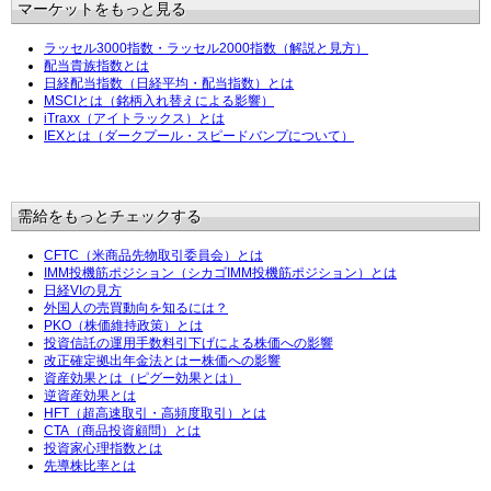
マーケットをもっと見る
ラッセル3000指数・ラッセル2000指数（解説と見方）
配当貴族指数とは
日経配当指数（日経平均・配当指数）とは
MSCIとは（銘柄入れ替えによる影響）
iTraxx（アイトラックス）とは
IEXとは（ダークプール・スピードバンプについて）
需給をもっとチェックする
CFTC（米商品先物取引委員会）とは
IMM投機筋ポジション（シカゴIMM投機筋ポジション）とは
日経VIの見方
外国人の売買動向を知るには？
PKO（株価維持政策）とは
投資信託の運用手数料引下げによる株価への影響
改正確定拠出年金法とはー株価への影響
資産効果とは（ピグー効果とは）
逆資産効果とは
HFT（超高速取引・高頻度取引）とは
CTA（商品投資顧問）とは
投資家心理指数とは
先導株比率とは