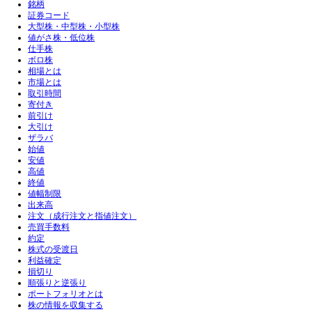
銘柄
証券コード
大型株・中型株・小型株
値がさ株・低位株
仕手株
ボロ株
相場とは
市場とは
取引時間
寄付き
前引け
大引け
ザラバ
始値
安値
高値
終値
値幅制限
出来高
注文（成行注文と指値注文）
売買手数料
約定
株式の受渡日
利益確定
損切り
順張りと逆張り
ポートフォリオとは
株の情報を収集する