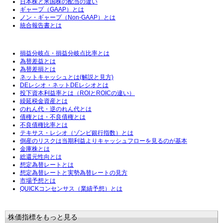
日本株と米国株の配当の違い
ギャープ（GAAP）とは
ノン・ギャープ（Non-GAAP）とは
統合報告書とは
損益分岐点・損益分岐点比率とは
為替差益とは
為替差損とは
ネットキャッシュとは(解説と見方)
DEレシオ・ネットDEレシオとは
投下資本利益率とは（ROIとROICの違い）
繰延税金資産とは
のれん代・逆のれん代とは
債権とは・不良債権とは
不良債権比率とは
テキサス・レシオ（ゾンビ銀行指数）とは
倒産のリスクは当期利益よりキャッシュフローを見るのが基本
金庫株とは
総還元性向とは
想定為替レートとは
想定為替レートと実勢為替レートの見方
市場予想とは
QUICKコンセンサス（業績予想）とは
株価指標をもっと見る