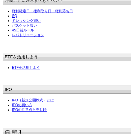
時期ごとに注意すべきイベント
権利確定日・権利取り日・権利落ち日
SQ
ドレッシング買い
バスケット買い
45日前ルール
レパトリエーション
ETFを活用しよう
ETFを活用しよう
IPO
IPO（新規公開株式）とは
IPOの買い方
IPOの注意点と売り時
信用取引