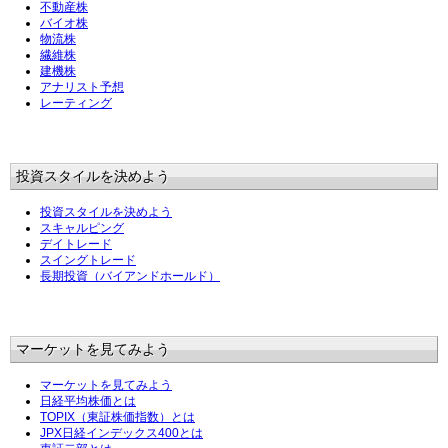
不動産株
バイオ株
物流株
繊維株
建機株
アナリスト予想
レーティング
投資スタイルを決めよう
投資スタイルを決めよう
スキャルピング
デイトレード
スイングトレード
長期投資（バイアンドホールド）
マーケットを見てみよう
マーケットを見てみよう
日経平均株価とは
TOPIX（東証株価指数）とは
JPX日経インデックス400とは