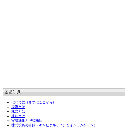
基礎知識
はじめに（まずはここから）
投資とは
株式とは
株価とは
実勢株価と理論株価
株式投資の目的（キャピタルゲインとインカムゲイン）