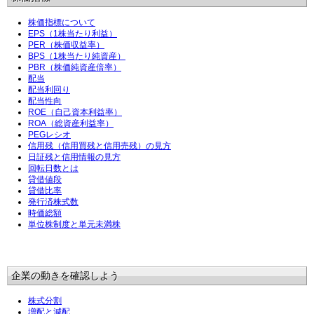
株価指標について
EPS（1株当たり利益）
PER（株価収益率）
BPS（1株当たり純資産）
PBR（株価純資産倍率）
配当
配当利回り
配当性向
ROE（自己資本利益率）
ROA（総資産利益率）
PEGレシオ
信用残（信用買残と信用売残）の見方
日証残と信用情報の見方
回転日数とは
貸借値段
貸借比率
発行済株式数
時価総額
単位株制度と単元未満株
企業の動きを確認しよう
株式分割
増配と減配