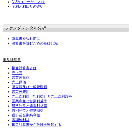
NISA（ニーサ）とは
金利と利回りの違い
ファンダメンタル分析
決算書を読む前に
決算書を読むための基礎知識
損益計算書
損益計算書とは
売上高
営業外収益
売上原価
販売費及び一般管理費
営業外費用
売上総利益（粗利益）と売上総利益率
営業利益と営業利益率
経常利益と経常利益率
特別利益と特別損益
税引前当期純利益
当期純利益
損益計算書から危険を察知する