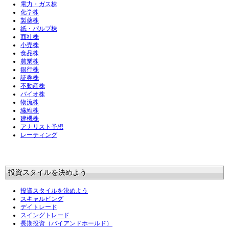
電力・ガス株
化学株
製薬株
紙・パルプ株
商社株
小売株
食品株
農業株
銀行株
証券株
不動産株
バイオ株
物流株
繊維株
建機株
アナリスト予想
レーティング
投資スタイルを決めよう
投資スタイルを決めよう
スキャルピング
デイトレード
スイングトレード
長期投資（バイアンドホールド）