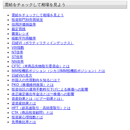
需給をチェックして相場を見よう
需給をチェックして相場を見よう
投資部門別売買状況
信用評価損益率
裁定買残
騰落レシオ
移動平均乖離率
日経VI（ボラティリティインデックス）
VIX指数
NT倍率
ST倍率
NN倍率
CFTC（米商品先物取引委員会）とは
IMM投機筋ポジション（シカゴIMM投機筋ポジション）とは
日経VIの見方
外国人の売買動向を知るには？
PKO（株価維持政策）とは
投資信託の運用手数料引下げによる株価への影響
改正確定拠出年金法とはー株価への影響
資産効果とは（ピグー効果とは）
逆資産効果とは
HFT（超高速取引・高頻度取引）とは
CTA（商品投資顧問）とは
投資家心理指数とは
先導株比率とは