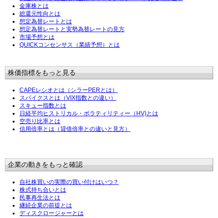
金庫株とは
総還元性向とは
想定為替レートとは
想定為替レートと実勢為替レートの見方
市場予想とは
QUICKコンセンサス（業績予想）とは
株価指標をもっと見る
CAPEレシオとは（シラーPERとは）
スパイクスとは（VIX指数との違い）
スキュー指数とは
日経平均ヒストリカル・ボラティリティー（HV)とは
空売り比率とは
信用倍率とは（貸借倍率との違いと見方）
企業の動きをもっと確認
自社株買いの実際の買い付けはいつ？
株式持ち合いとは
民事再生法とは
継続企業の前提とは
ディスクロージャーとは