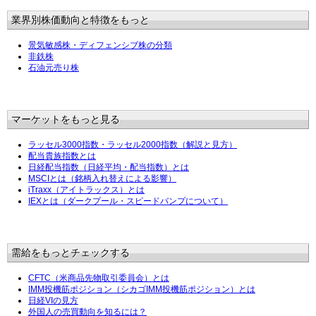
業界別株価動向と特徴をもっと
景気敏感株・ディフェンシブ株の分類
非鉄株
石油元売り株
マーケットをもっと見る
ラッセル3000指数・ラッセル2000指数（解説と見方）
配当貴族指数とは
日経配当指数（日経平均・配当指数）とは
MSCIとは（銘柄入れ替えによる影響）
iTraxx（アイトラックス）とは
IEXとは（ダークプール・スピードバンプについて）
需給をもっとチェックする
CFTC（米商品先物取引委員会）とは
IMM投機筋ポジション（シカゴIMM投機筋ポジション）とは
日経VIの見方
外国人の売買動向を知るには？