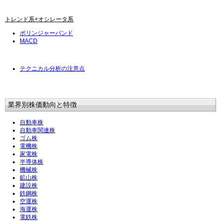
トレンド系+オシレータ系
ボリンジャーバンド
MACD
テクニカル分析の注意点
業界別株価動向と特徴
自動車株
自動車関連株
ゴム株
電機株
家電株
半導体株
機械株
鉱山株
建設株
鉄鋼株
空運株
海運株
電鉄株