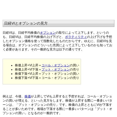
日経VIとオプションの見方
日経VIは、日経平均株価の
オプション
の取引によって上下します。というの
も、日経VIは、日経平均株価の上げ下げと、
ボラティリティ
の上げ下げを予想
したオプション価格を使って指数化したものだからです。ゆえに、日経VIを見
る場合は、オプションのどういった売買によって上下しているのかも知ってお
く必要があります。その一般的な見方は以下の通りです。
株価上昇+VI上昇＝
コール・オプション
の買い
株価上昇+VI下落＝
プット・オプション
の売り
株価下落+VI上昇＝プット・オプションの買い
株価下落+VI下落＝コール・オプションの売り
例えば、今後、
株価
が上昇してVIも上昇すると予想すれば、コール・オプショ
ンの買いが増える、といった見方をします。株価が上昇する際に一番多いパタ
ーンは、「プット・オプションの売り」です。株価の上昇とともにVIが下落す
ることが多いためです。相場が下落する際に一番多いパターンは「プット・オ
プションの買い」となるのが一般的です。