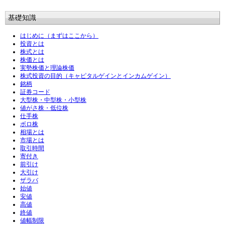
基礎知識
はじめに（まずはここから）
投資とは
株式とは
株価とは
実勢株価と理論株価
株式投資の目的（キャピタルゲインとインカムゲイン）
銘柄
証券コード
大型株・中型株・小型株
値がさ株・低位株
仕手株
ボロ株
相場とは
市場とは
取引時間
寄付き
前引け
大引け
ザラバ
始値
安値
高値
終値
値幅制限