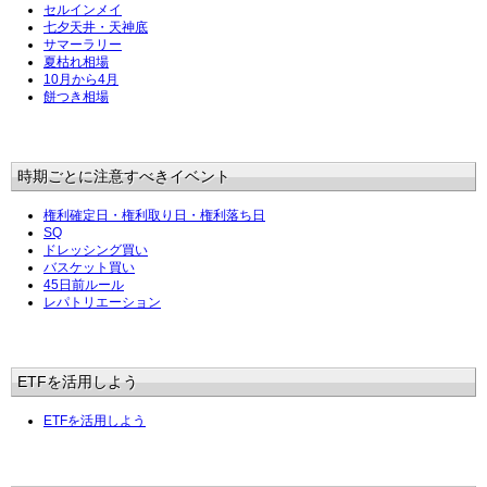
セルインメイ
七夕天井・天神底
サマーラリー
夏枯れ相場
10月から4月
餅つき相場
時期ごとに注意すべきイベント
権利確定日・権利取り日・権利落ち日
SQ
ドレッシング買い
バスケット買い
45日前ルール
レパトリエーション
ETFを活用しよう
ETFを活用しよう