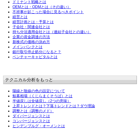
ドミナント戦略とは
OEMとは・ODMとは（その違い）
不祥事が起こった場合に見るべきポイント
経営とは
経営計画とは・予算とは
子会社・関連会社とは
持ち分法適用会社とは（連結子会社との違い）
企業の資金調達の方法
新株式の価格の決め方
メインバンクとは
銀行取引停止処分になると？
ベンチャーキャピタルとは
テクニカル分析をもっと
陽線と陰線の色の設定について
鯨幕相場（くじらまくそうば）とは
半値戻しは全値戻し（2つの意味）
上昇トレンドとは？下落トレンドとは？ダウ理論
調整とは（調整のメド）
ダイバージェンスとは
コンバージェンスとは
ヒンデンブルグ・オーメンとは