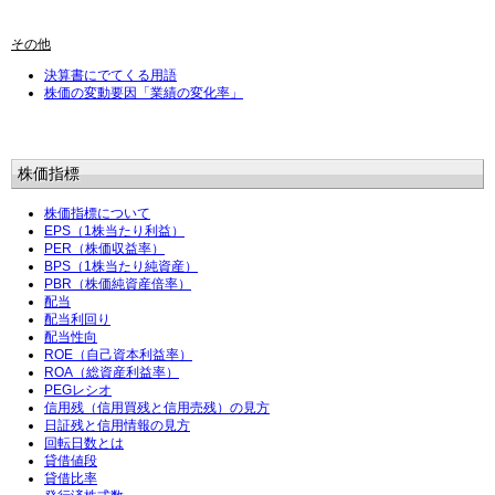
その他
決算書にでてくる用語
株価の変動要因「業績の変化率」
株価指標
株価指標について
EPS（1株当たり利益）
PER（株価収益率）
BPS（1株当たり純資産）
PBR（株価純資産倍率）
配当
配当利回り
配当性向
ROE（自己資本利益率）
ROA（総資産利益率）
PEGレシオ
信用残（信用買残と信用売残）の見方
日証残と信用情報の見方
回転日数とは
貸借値段
貸借比率