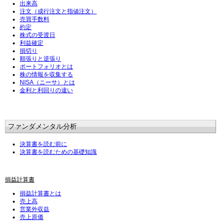
出来高
注文（成行注文と指値注文）
売買手数料
約定
株式の受渡日
利益確定
損切り
順張りと逆張り
ポートフォリオとは
株の情報を収集する
NISA（ニーサ）とは
金利と利回りの違い
ファンダメンタル分析
決算書を読む前に
決算書を読むための基礎知識
損益計算書
損益計算書とは
売上高
営業外収益
売上原価