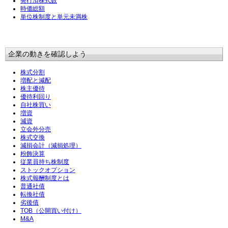
発行済株式数
時価総額
単位株制度と単元未満株
企業の動きを確認しよう
株式分割
増配と減配
株主優待
優待利回り
自社株買い
増資
減資
立会外分売
株式交換
減損会計（減損処理）
粉飾決算
従業員持ち株制度
ストックオプション
株式報酬制度とは
普通社債
転換社債
劣後債
TOB（公開買い付け）
M&A