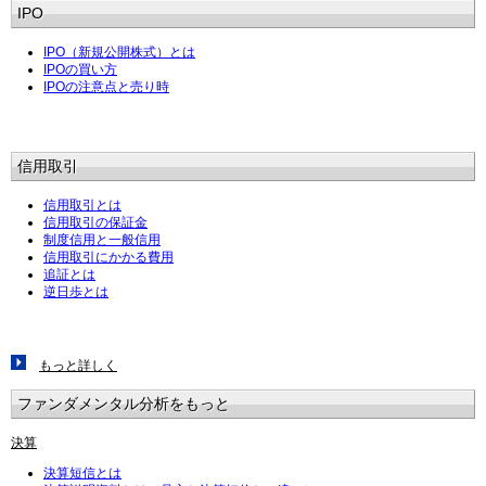
IPO
IPO（新規公開株式）とは
IPOの買い方
IPOの注意点と売り時
信用取引
信用取引とは
信用取引の保証金
制度信用と一般信用
信用取引にかかる費用
追証とは
逆日歩とは
もっと詳しく
ファンダメンタル分析をもっと
決算
決算短信とは