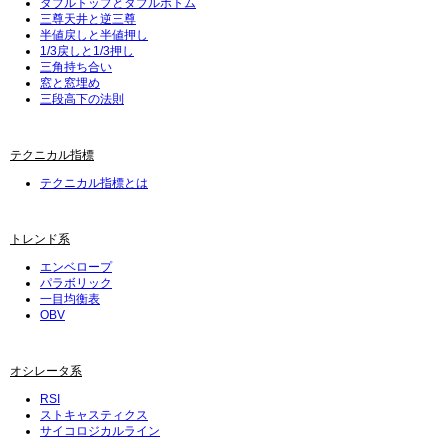
ダブルトップとダブルボトム
三尊天井と逆三尊
半値戻しと半値押し
1/3戻しと1/3押し
三角持ち合い
窓と窓埋め
三段高下の法則
テクニカル指標
テクニカル指標とは
トレンド系
エンベロープ
パラボリック
一目均衡表
OBV
オシレータ系
RSI
ストキャスティクス
サイコロジカルライン