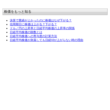
株価をもっと知る
決算で業績がよかったのに株価はなぜ下がる？
信用期日に株価は上がる？下がる？
ドル／円の上昇率と日経平均株価の上昇率の関係
日経平均株価の除数とは
日経平均株価への寄与度の計算方法
日経平均株価が急落しても日経VIが上がらない時の理由