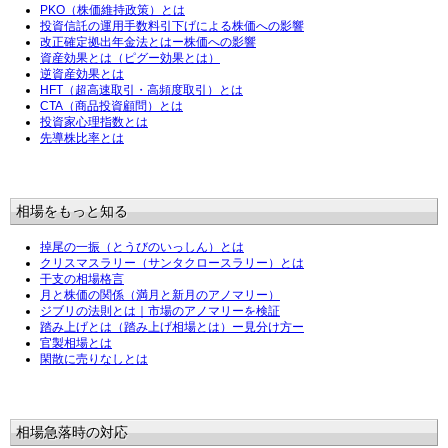
PKO（株価維持政策）とは
投資信託の運用手数料引下げによる株価への影響
改正確定拠出年金法とはー株価への影響
資産効果とは（ピグー効果とは）
逆資産効果とは
HFT（超高速取引・高頻度取引）とは
CTA（商品投資顧問）とは
投資家心理指数とは
先導株比率とは
相場をもっと知る
掉尾の一振（とうびのいっしん）とは
クリスマスラリー（サンタクロースラリー）とは
干支の相場格言
月と株価の関係（満月と新月のアノマリー）
ジブリの法則とは｜市場のアノマリーを検証
踏み上げとは（踏み上げ相場とは）ー見分け方ー
官製相場とは
閑散に売りなしとは
相場急落時の対応