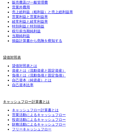
販売費及び一般管理費
営業外費用
売上総利益（粗利益）と売上総利益率
営業利益と営業利益率
経常利益と経常利益率
特別利益と特別損益
税引前当期純利益
当期純利益
損益計算書から危険を察知する
貸借対照表
貸借対照表とは
資産とは（流動資産と固定資産）
負債とは（流動負債と固定負債）
自己資本（純資産）とは
自己資本比率
キャッシュフロー計算書とは
キャッシュフロー計算書とは
営業活動によるキャッシュフロー
投資活動によるキャッシュフロー
財務活動によるキャッシュフロー
フリーキャッシュフロー