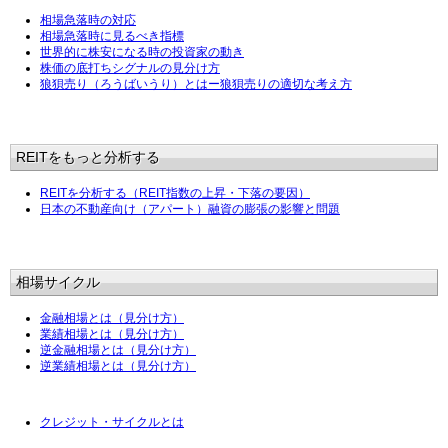
相場急落時の対応
相場急落時に見るべき指標
世界的に株安になる時の投資家の動き
株価の底打ちシグナルの見分け方
狼狽売り（ろうばいうり）とはー狼狽売りの適切な考え方
REITをもっと分析する
REITを分析する（REIT指数の上昇・下落の要因）
日本の不動産向け（アパート）融資の膨張の影響と問題
相場サイクル
金融相場とは（見分け方）
業績相場とは（見分け方）
逆金融相場とは（見分け方）
逆業績相場とは（見分け方）
クレジット・サイクルとは