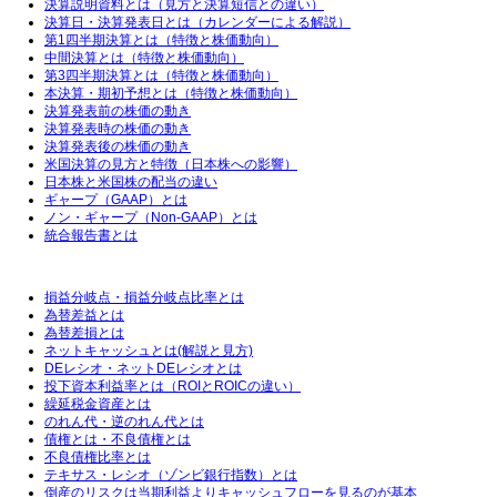
決算説明資料とは（見方と決算短信との違い）
決算日・決算発表日とは（カレンダーによる解説）
第1四半期決算とは（特徴と株価動向）
中間決算とは（特徴と株価動向）
第3四半期決算とは（特徴と株価動向）
本決算・期初予想とは（特徴と株価動向）
決算発表前の株価の動き
決算発表時の株価の動き
決算発表後の株価の動き
米国決算の見方と特徴（日本株への影響）
日本株と米国株の配当の違い
ギャープ（GAAP）とは
ノン・ギャープ（Non-GAAP）とは
統合報告書とは
損益分岐点・損益分岐点比率とは
為替差益とは
為替差損とは
ネットキャッシュとは(解説と見方)
DEレシオ・ネットDEレシオとは
投下資本利益率とは（ROIとROICの違い）
繰延税金資産とは
のれん代・逆のれん代とは
債権とは・不良債権とは
不良債権比率とは
テキサス・レシオ（ゾンビ銀行指数）とは
倒産のリスクは当期利益よりキャッシュフローを見るのが基本