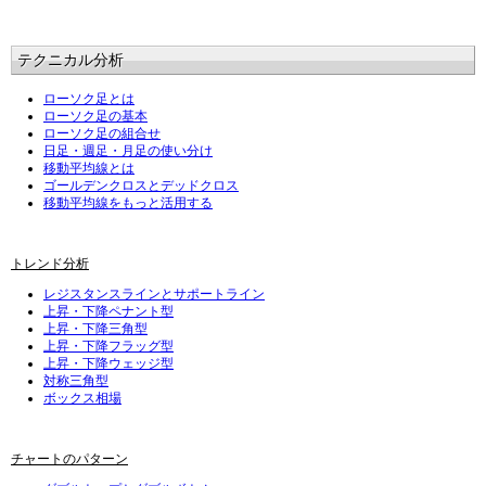
テクニカル分析
ローソク足とは
ローソク足の基本
ローソク足の組合せ
日足・週足・月足の使い分け
移動平均線とは
ゴールデンクロスとデッドクロス
移動平均線をもっと活用する
トレンド分析
レジスタンスラインとサポートライン
上昇・下降ペナント型
上昇・下降三角型
上昇・下降フラッグ型
上昇・下降ウェッジ型
対称三角型
ボックス相場
チャートのパターン