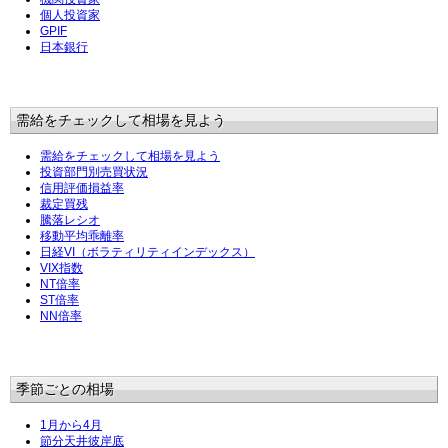
個人投資家
GPIF
日本銀行
需給をチェックして相場を見よう
需給をチェックして相場を見よう
投資部門別売買状況
信用評価損益率
裁定買残
騰落レシオ
移動平均乖離率
日経VI（ボラティリティインデックス）
VIX指数
NT倍率
ST倍率
NN倍率
季節ごとの相場
1月から4月
節分天井彼岸底