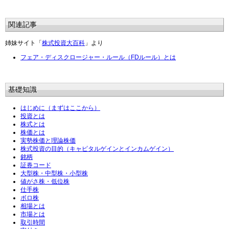
関連記事
姉妹サイト「
株式投資大百科
」より
フェア・ディスクロージャー・ルール（FDルール）とは
基礎知識
はじめに（まずはここから）
投資とは
株式とは
株価とは
実勢株価と理論株価
株式投資の目的（キャピタルゲインとインカムゲイン）
銘柄
証券コード
大型株・中型株・小型株
値がさ株・低位株
仕手株
ボロ株
相場とは
市場とは
取引時間