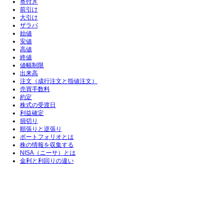
寄付き
前引け
大引け
ザラバ
始値
安値
高値
終値
値幅制限
出来高
注文（成行注文と指値注文）
売買手数料
約定
株式の受渡日
利益確定
損切り
順張りと逆張り
ポートフォリオとは
株の情報を収集する
NISA（ニーサ）とは
金利と利回りの違い