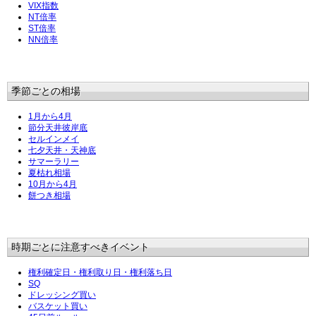
VIX指数
NT倍率
ST倍率
NN倍率
季節ごとの相場
1月から4月
節分天井彼岸底
セルインメイ
七夕天井・天神底
サマーラリー
夏枯れ相場
10月から4月
餅つき相場
時期ごとに注意すべきイベント
権利確定日・権利取り日・権利落ち日
SQ
ドレッシング買い
バスケット買い