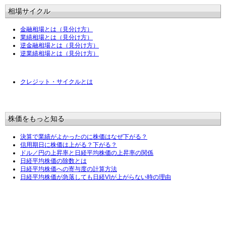
相場サイクル
金融相場とは（見分け方）
業績相場とは（見分け方）
逆金融相場とは（見分け方）
逆業績相場とは（見分け方）
クレジット・サイクルとは
株価をもっと知る
決算で業績がよかったのに株価はなぜ下がる？
信用期日に株価は上がる？下がる？
ドル／円の上昇率と日経平均株価の上昇率の関係
日経平均株価の除数とは
日経平均株価への寄与度の計算方法
日経平均株価が急落しても日経VIが上がらない時の理由