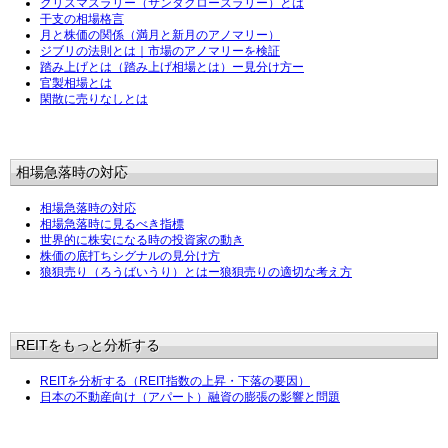
クリスマスラリー（サンタクロースラリー）とは
干支の相場格言
月と株価の関係（満月と新月のアノマリー）
ジブリの法則とは｜市場のアノマリーを検証
踏み上げとは（踏み上げ相場とは）ー見分け方ー
官製相場とは
閑散に売りなしとは
相場急落時の対応
相場急落時の対応
相場急落時に見るべき指標
世界的に株安になる時の投資家の動き
株価の底打ちシグナルの見分け方
狼狽売り（ろうばいうり）とはー狼狽売りの適切な考え方
REITをもっと分析する
REITを分析する（REIT指数の上昇・下落の要因）
日本の不動産向け（アパート）融資の膨張の影響と問題