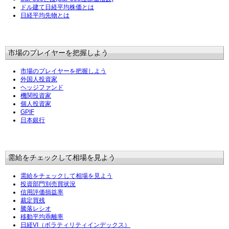
ドル建て日経平均株価とは
日経平均先物とは
市場のプレイヤーを把握しよう
市場のプレイヤーを把握しよう
外国人投資家
ヘッジファンド
機関投資家
個人投資家
GPIF
日本銀行
需給をチェックして相場を見よう
需給をチェックして相場を見よう
投資部門別売買状況
信用評価損益率
裁定買残
騰落レシオ
移動平均乖離率
日経VI（ボラティリティインデックス）