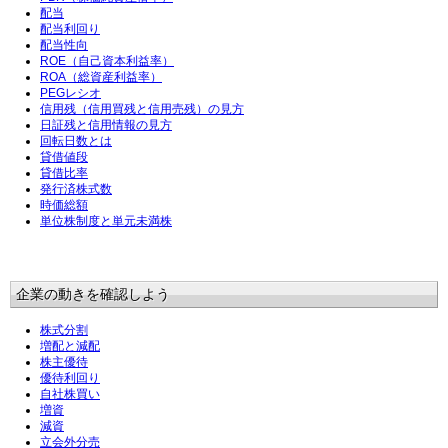
配当
配当利回り
配当性向
ROE（自己資本利益率）
ROA（総資産利益率）
PEGレシオ
信用残（信用買残と信用売残）の見方
日証残と信用情報の見方
回転日数とは
貸借値段
貸借比率
発行済株式数
時価総額
単位株制度と単元未満株
企業の動きを確認しよう
株式分割
増配と減配
株主優待
優待利回り
自社株買い
増資
減資
立会外分売