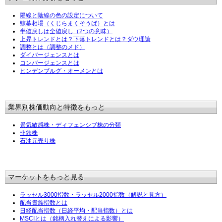
陽線と陰線の色の設定について
鯨幕相場（くじらまくそうば）とは
半値戻しは全値戻し（2つの意味）
上昇トレンドとは？下落トレンドとは？ダウ理論
調整とは（調整のメド）
ダイバージェンスとは
コンバージェンスとは
ヒンデンブルグ・オーメンとは
業界別株価動向と特徴をもっと
景気敏感株・ディフェンシブ株の分類
非鉄株
石油元売り株
マーケットをもっと見る
ラッセル3000指数・ラッセル2000指数（解説と見方）
配当貴族指数とは
日経配当指数（日経平均・配当指数）とは
MSCIとは（銘柄入れ替えによる影響）