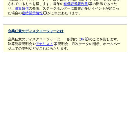
されているものを指します。毎年の
有価証券報告書
の開示であった
り、
決算短信
の発表、ステークホルダーに影響が多いイベントが起こっ
た場合の
適時開示情報
がこれにあたります。
企業任意のディスクロージャーとは
企業任意のディスクロージャーは、一般的には
IR
のことを指します。
決算発表説明会や
アナリスト
説明会、月次データの開示、ホームペー
ジ上での説明などがこれにあたります。