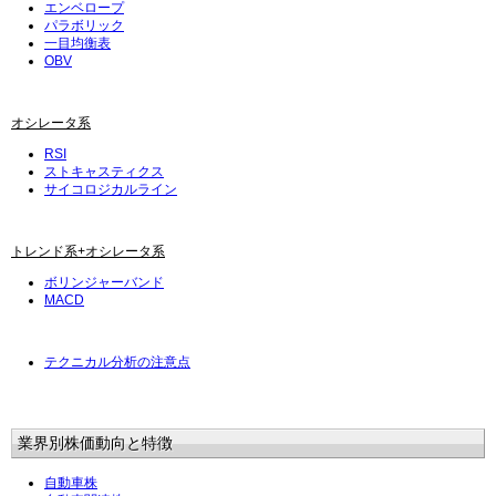
エンベロープ
パラボリック
一目均衡表
OBV
オシレータ系
RSI
ストキャスティクス
サイコロジカルライン
トレンド系+オシレータ系
ボリンジャーバンド
MACD
テクニカル分析の注意点
業界別株価動向と特徴
自動車株