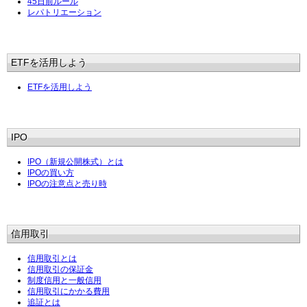
45日前ルール
レパトリエーション
ETFを活用しよう
ETFを活用しよう
IPO
IPO（新規公開株式）とは
IPOの買い方
IPOの注意点と売り時
信用取引
信用取引とは
信用取引の保証金
制度信用と一般信用
信用取引にかかる費用
追証とは