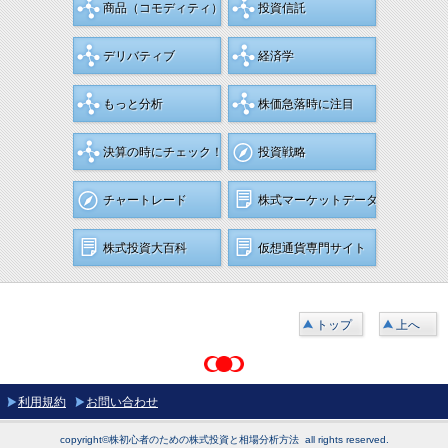
商品
（コモディティ）
投資信託
デリバティブ
経済学
もっと分析
株価急落時に注目
決算の時にチェック！
投資戦略
チャートレード
株式マーケットデータ
株式投資大百科
仮想通貨専門サイト
トップ
上へ
利用規約
お問い合わせ
copyright©株初心者のための株式投資と相場分析方法 all rights reserved.