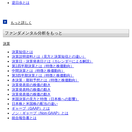
逆日歩とは
もっと詳しく
ファンダメンタル分析をもっと
決算
決算短信とは
決算説明資料とは（見方と決算短信との違い）
決算日・決算発表日とは（カレンダーによる解説）
第1四半期決算とは（特徴と株価動向）
中間決算とは（特徴と株価動向）
第3四半期決算とは（特徴と株価動向）
本決算・期初予想とは（特徴と株価動向）
決算発表前の株価の動き
決算発表時の株価の動き
決算発表後の株価の動き
米国決算の見方と特徴（日本株への影響）
日本株と米国株の配当の違い
ギャープ（GAAP）とは
ノン・ギャープ（Non-GAAP）とは
統合報告書とは