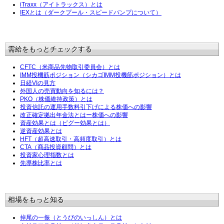
iTraxx（アイトラックス）とは
IEXとは（ダークプール・スピードバンプについて）
需給をもっとチェックする
CFTC（米商品先物取引委員会）とは
IMM投機筋ポジション（シカゴIMM投機筋ポジション）とは
日経VIの見方
外国人の売買動向を知るには？
PKO（株価維持政策）とは
投資信託の運用手数料引下げによる株価への影響
改正確定拠出年金法とはー株価への影響
資産効果とは（ピグー効果とは）
逆資産効果とは
HFT（超高速取引・高頻度取引）とは
CTA（商品投資顧問）とは
投資家心理指数とは
先導株比率とは
相場をもっと知る
掉尾の一振（とうびのいっしん）とは