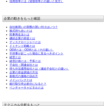
信用倍率とは（貸借倍率との違いと見方）
企業の動きをもっと確認
自社株買いの実際の買い付けはいつ？
株式持ち合いとは
民事再生法とは
継続企業の前提とは
ディスクロージャーとは
ドミナント戦略とは
OEMとは・ODMとは（その違い）
不祥事が起こった場合に見るべきポイント
経営とは
経営計画とは・予算とは
子会社・関連会社とは
持ち分法適用会社とは（連結子会社との違い）
企業の資金調達の方法
新株式の価格の決め方
メインバンクとは
銀行取引停止処分になると？
ベンチャーキャピタルとは
テクニカル分析をもっと