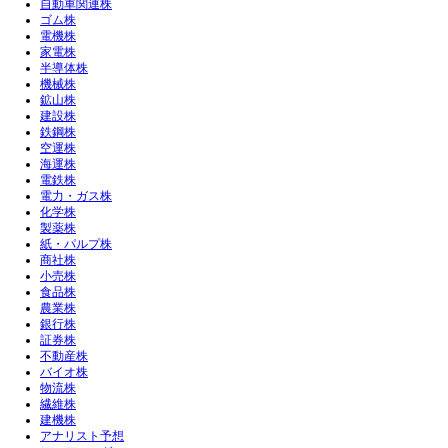
自動車関連株
ゴム株
電機株
家電株
半導体株
機械株
鉱山株
建設株
鉄鋼株
空運株
海運株
電鉄株
電力・ガス株
化学株
製薬株
紙・パルプ株
商社株
小売株
食品株
農業株
銀行株
証券株
不動産株
バイオ株
物流株
繊維株
建機株
アナリスト予想