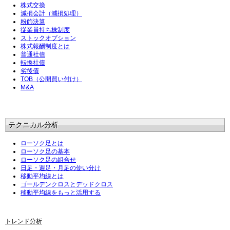
株式交換
減損会計（減損処理）
粉飾決算
従業員持ち株制度
ストックオプション
株式報酬制度とは
普通社債
転換社債
劣後債
TOB（公開買い付け）
M&A
テクニカル分析
ローソク足とは
ローソク足の基本
ローソク足の組合せ
日足・週足・月足の使い分け
移動平均線とは
ゴールデンクロスとデッドクロス
移動平均線をもっと活用する
トレンド分析