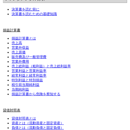
決算書を読む前に
決算書を読むための基礎知識
損益計算書
損益計算書とは
売上高
営業外収益
売上原価
販売費及び一般管理費
営業外費用
売上総利益（粗利益）と売上総利益率
営業利益と営業利益率
経常利益と経常利益率
特別利益と特別損益
税引前当期純利益
当期純利益
損益計算書から危険を察知する
貸借対照表
貸借対照表とは
資産とは（流動資産と固定資産）
負債とは（流動負債と固定負債）