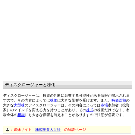
ディスクロージャーと株価
ディスクロージャーは、投資の判断に影響する可能性がある情報が開示されま
すので、その内容によっては
株価
は大きな影響を受けます。また、
時価総額
の
大きな
大型株
のディスクロージャーは、その内容によっては
市場
参加者（投資
家）のマインドを変える力を持つことがあり、その
株式
の株価だけでなく、市
場全体の
相場
にも大きな影響を与えることがありますので注意が必要です。
：姉妹サイト「
株式投資大百科
」の解説ページ