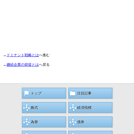
→
ドミナント戦略とは
へ進む
←
継続企業の前提とは
へ戻る
トップ
注目記事
株式
経済指標
為替
債券