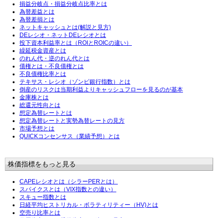
損益分岐点・損益分岐点比率とは
為替差益とは
為替差損とは
ネットキャッシュとは(解説と見方)
DEレシオ・ネットDEレシオとは
投下資本利益率とは（ROIとROICの違い）
繰延税金資産とは
のれん代・逆のれん代とは
債権とは・不良債権とは
不良債権比率とは
テキサス・レシオ（ゾンビ銀行指数）とは
倒産のリスクは当期利益よりキャッシュフローを見るのが基本
金庫株とは
総還元性向とは
想定為替レートとは
想定為替レートと実勢為替レートの見方
市場予想とは
QUICKコンセンサス（業績予想）とは
株価指標をもっと見る
CAPEレシオとは（シラーPERとは）
スパイクスとは（VIX指数との違い）
スキュー指数とは
日経平均ヒストリカル・ボラティリティー（HV)とは
空売り比率とは