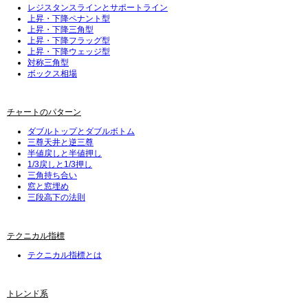
レジスタンスラインとサポートライン
上昇・下降ペナント型
上昇・下降三角型
上昇・下降フラッグ型
上昇・下降ウェッジ型
対称三角型
ボックス相場
チャートのパターン
ダブルトップとダブルボトム
三尊天井と逆三尊
半値戻しと半値押し
1/3戻しと1/3押し
三角持ち合い
窓と窓埋め
三段高下の法則
テクニカル指標
テクニカル指標とは
トレンド系