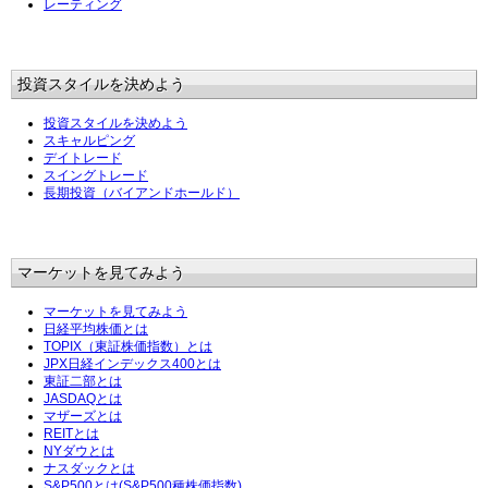
レーティング
投資スタイルを決めよう
投資スタイルを決めよう
スキャルピング
デイトレード
スイングトレード
長期投資（バイアンドホールド）
マーケットを見てみよう
マーケットを見てみよう
日経平均株価とは
TOPIX（東証株価指数）とは
JPX日経インデックス400とは
東証二部とは
JASDAQとは
マザーズとは
REITとは
NYダウとは
ナスダックとは
S&P500とは(S&P500種株価指数)