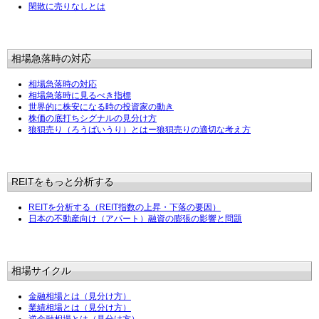
閑散に売りなしとは
相場急落時の対応
相場急落時の対応
相場急落時に見るべき指標
世界的に株安になる時の投資家の動き
株価の底打ちシグナルの見分け方
狼狽売り（ろうばいうり）とはー狼狽売りの適切な考え方
REITをもっと分析する
REITを分析する（REIT指数の上昇・下落の要因）
日本の不動産向け（アパート）融資の膨張の影響と問題
相場サイクル
金融相場とは（見分け方）
業績相場とは（見分け方）