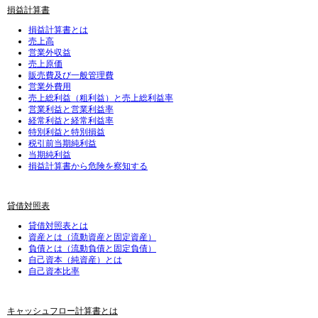
損益計算書
損益計算書とは
売上高
営業外収益
売上原価
販売費及び一般管理費
営業外費用
売上総利益（粗利益）と売上総利益率
営業利益と営業利益率
経常利益と経常利益率
特別利益と特別損益
税引前当期純利益
当期純利益
損益計算書から危険を察知する
貸借対照表
貸借対照表とは
資産とは（流動資産と固定資産）
負債とは（流動負債と固定負債）
自己資本（純資産）とは
自己資本比率
キャッシュフロー計算書とは