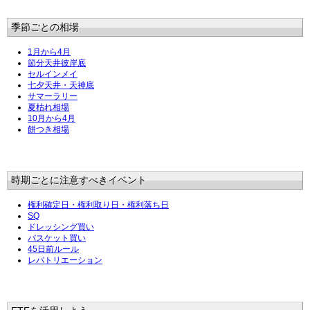
季節ごとの相場
1月から4月
節分天井彼岸底
セルインメイ
七夕天井・天神底
サマーラリー
夏枯れ相場
10月から4月
餅つき相場
時期ごとに注意すべきイベント
権利確定日・権利取り日・権利落ち日
SQ
ドレッシング買い
バスケット買い
45日前ルール
レパトリエーション