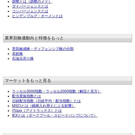
調整とは（調整のメド）
ダイバージェンスとは
コンバージェンスとは
ヒンデンブルグ・オーメンとは
業界別株価動向と特徴をもっと
景気敏感株・ディフェンシブ株の分類
非鉄株
石油元売り株
マーケットをもっと見る
ラッセル3000指数・ラッセル2000指数（解説と見方）
配当貴族指数とは
日経配当指数（日経平均・配当指数）とは
MSCIとは（銘柄入れ替えによる影響）
iTraxx（アイトラックス）とは
IEXとは（ダークプール・スピードバンプについて）