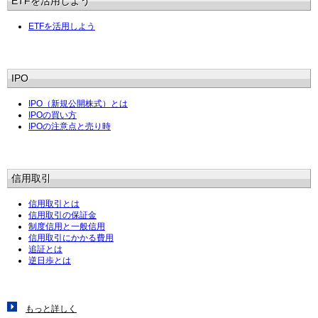
ETFを活用しよう
ETFを活用しよう
IPO
IPO（新規公開株式）とは
IPOの買い方
IPOの注意点と売り時
信用取引
信用取引とは
信用取引の保証金
制度信用と一般信用
信用取引にかかる費用
追証とは
逆日歩とは
もっと詳しく