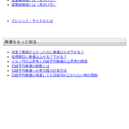
逆金融相場とは（見分け方）
逆業績相場とは（見分け方）
クレジット・サイクルとは
株価をもっと知る
決算で業績がよかったのに株価はなぜ下がる？
信用期日に株価は上がる？下がる？
ドル／円の上昇率と日経平均株価の上昇率の関係
日経平均株価の除数とは
日経平均株価への寄与度の計算方法
日経平均株価が急落しても日経VIが上がらない時の理由