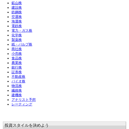
鉱山株
建設株
鉄鋼株
空運株
海運株
電鉄株
電力・ガス株
化学株
製薬株
紙・パルプ株
商社株
小売株
食品株
農業株
銀行株
証券株
不動産株
バイオ株
物流株
繊維株
建機株
アナリスト予想
レーティング
投資スタイルを決めよう