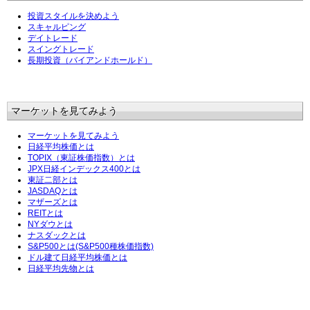
投資スタイルを決めよう
スキャルピング
デイトレード
スイングトレード
長期投資（バイアンドホールド）
マーケットを見てみよう
マーケットを見てみよう
日経平均株価とは
TOPIX（東証株価指数）とは
JPX日経インデックス400とは
東証二部とは
JASDAQとは
マザーズとは
REITとは
NYダウとは
ナスダックとは
S&P500とは(S&P500種株価指数)
ドル建て日経平均株価とは
日経平均先物とは