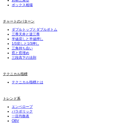
対称三角型
ボックス相場
チャートのパターン
ダブルトップとダブルボトム
三尊天井と逆三尊
半値戻しと半値押し
1/3戻しと1/3押し
三角持ち合い
窓と窓埋め
三段高下の法則
テクニカル指標
テクニカル指標とは
トレンド系
エンベロープ
パラボリック
一目均衡表
OBV