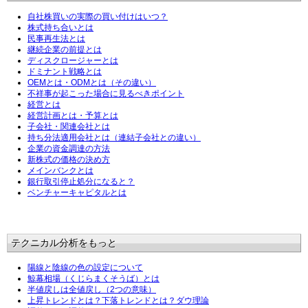
自社株買いの実際の買い付けはいつ？
株式持ち合いとは
民事再生法とは
継続企業の前提とは
ディスクロージャーとは
ドミナント戦略とは
OEMとは・ODMとは（その違い）
不祥事が起こった場合に見るべきポイント
経営とは
経営計画とは・予算とは
子会社・関連会社とは
持ち分法適用会社とは（連結子会社との違い）
企業の資金調達の方法
新株式の価格の決め方
メインバンクとは
銀行取引停止処分になると？
ベンチャーキャピタルとは
テクニカル分析をもっと
陽線と陰線の色の設定について
鯨幕相場（くじらまくそうば）とは
半値戻しは全値戻し（2つの意味）
上昇トレンドとは？下落トレンドとは？ダウ理論