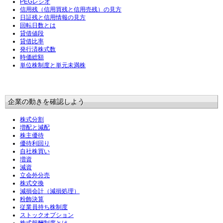
PEGレシオ
信用残（信用買残と信用売残）の見方
日証残と信用情報の見方
回転日数とは
貸借値段
貸借比率
発行済株式数
時価総額
単位株制度と単元未満株
企業の動きを確認しよう
株式分割
増配と減配
株主優待
優待利回り
自社株買い
増資
減資
立会外分売
株式交換
減損会計（減損処理）
粉飾決算
従業員持ち株制度
ストックオプション