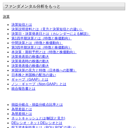
ファンダメンタル分析をもっと
決算
決算短信とは
決算説明資料とは（見方と決算短信との違い）
決算日・決算発表日とは（カレンダーによる解説）
第1四半期決算とは（特徴と株価動向）
中間決算とは（特徴と株価動向）
第3四半期決算とは（特徴と株価動向）
本決算・期初予想とは（特徴と株価動向）
決算発表前の株価の動き
決算発表時の株価の動き
決算発表後の株価の動き
米国決算の見方と特徴（日本株への影響）
日本株と米国株の配当の違い
ギャープ（GAAP）とは
ノン・ギャープ（Non-GAAP）とは
統合報告書とは
損益分岐点・損益分岐点比率とは
為替差益とは
為替差損とは
ネットキャッシュとは(解説と見方)
DEレシオ・ネットDEレシオとは
投下資本利益率とは（ROIとROICの違い）