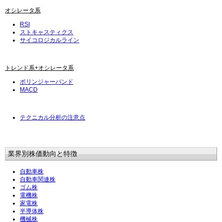
オシレータ系
RSI
ストキャスティクス
サイコロジカルライン
トレンド系+オシレータ系
ボリンジャーバンド
MACD
テクニカル分析の注意点
業界別株価動向と特徴
自動車株
自動車関連株
ゴム株
電機株
家電株
半導体株
機械株