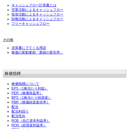
キャッシュフロー計算書とは
営業活動によるキャッシュフロー
投資活動によるキャッシュフロー
財務活動によるキャッシュフロー
フリーキャッシュフロー
その他
決算書にでてくる用語
株価の変動要因「業績の変化率」
株価指標
株価指標について
EPS（1株当たり利益）
PER（株価収益率）
BPS（1株当たり純資産）
PBR（株価純資産倍率）
配当
配当利回り
配当性向
ROE（自己資本利益率）
ROA（総資産利益率）