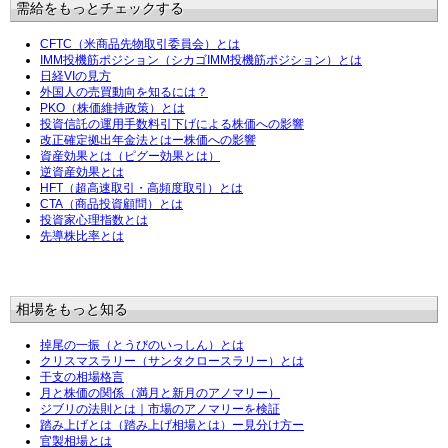
需給をもっとチェックする
CFTC（米商品先物取引委員会）とは
IMM投機筋ポジション（シカゴIMM投機筋ポジション）とは
日経VIの見方
外国人の売買動向を知るには？
PKO（株価維持政策）とは
投資信託の運用手数料引下げによる株価への影響
改正確定拠出年金法とはー株価への影響
資産効果とは（ピグー効果とは）
逆資産効果とは
HFT（超高速取引・高頻度取引）とは
CTA（商品投資顧問）とは
投資家心理指数とは
先導株比率とは
相場をもっと知る
掉尾の一振（とうびのいっしん）とは
クリスマスラリー（サンタクロースラリー）とは
干支の相場格言
月と株価の関係（満月と新月のアノマリー）
ジブリの法則とは｜市場のアノマリーを検証
踏み上げとは（踏み上げ相場とは）ー見分け方ー
官製相場とは