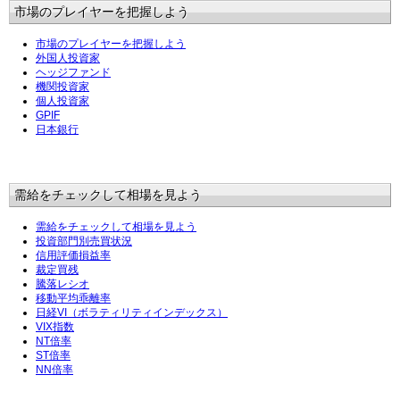
市場のプレイヤーを把握しよう
市場のプレイヤーを把握しよう
外国人投資家
ヘッジファンド
機関投資家
個人投資家
GPIF
日本銀行
需給をチェックして相場を見よう
需給をチェックして相場を見よう
投資部門別売買状況
信用評価損益率
裁定買残
騰落レシオ
移動平均乖離率
日経VI（ボラティリティインデックス）
VIX指数
NT倍率
ST倍率
NN倍率