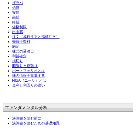
ザラバ
始値
安値
高値
終値
値幅制限
出来高
注文（成行注文と指値注文）
売買手数料
約定
株式の受渡日
利益確定
損切り
順張りと逆張り
ポートフォリオとは
株の情報を収集する
NISA（ニーサ）とは
金利と利回りの違い
ファンダメンタル分析
決算書を読む前に
決算書を読むための基礎知識