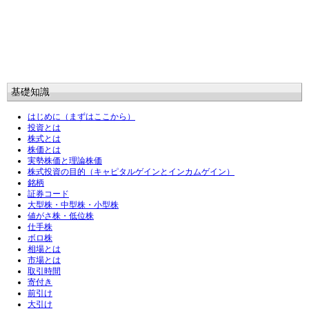
基礎知識
はじめに（まずはここから）
投資とは
株式とは
株価とは
実勢株価と理論株価
株式投資の目的（キャピタルゲインとインカムゲイン）
銘柄
証券コード
大型株・中型株・小型株
値がさ株・低位株
仕手株
ボロ株
相場とは
市場とは
取引時間
寄付き
前引け
大引け