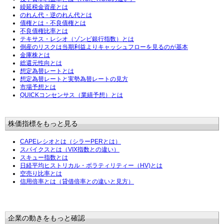
繰延税金資産とは
のれん代・逆のれん代とは
債権とは・不良債権とは
不良債権比率とは
テキサス・レシオ（ゾンビ銀行指数）とは
倒産のリスクは当期利益よりキャッシュフローを見るのが基本
金庫株とは
総還元性向とは
想定為替レートとは
想定為替レートと実勢為替レートの見方
市場予想とは
QUICKコンセンサス（業績予想）とは
株価指標をもっと見る
CAPEレシオとは（シラーPERとは）
スパイクスとは（VIX指数との違い）
スキュー指数とは
日経平均ヒストリカル・ボラティリティー（HV)とは
空売り比率とは
信用倍率とは（貸借倍率との違いと見方）
企業の動きをもっと確認