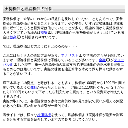
実勢株価と理論株価の関係
実勢株価は、企業のこれからの収益性を反映していないこともあるので、実勢
株価と理論株価が異なることもあります。その場合、いずれ実勢株価は理論株
価に近づくだろうと投資家は信じていることが多く、理論株価から実勢株価が
大きく下げている場合は
割安
、理論株価から実勢株価が大きく上げている場
合は
割高
と判断されやすいです。
では、理論株価はどのようにもとめるのか・・・
これにはたくさんの算出方法があり、
アナリスト
や学者の方々が予想してい
ますが、理論株価と実勢株価は乖離していることが多いです。
金融
が
グロー
バル化
した現在、単一の理論株価の算出方法で理論株価の適正水準を完璧に
もとめるのは難しいです。実際の株価も適正水準を求めて探り探りな動きをす
ることが多いで す。
適正水準は「均衡点」と呼ばれることも多く、株価が1000円から1200円の間で
動いているような
銘柄
があったとしたら、「均衡点は1100円ぐらいかな？だっ
たら1000円ぐらいまで下がったら割安だから買おう」という投資家が増えたり
するのです。
実際の取引では、各理論株価を参考に実勢株価を見て割安で買いが増える気配
があった時に買い向かう取引が一般的です。
当サイトでは、様々な
株価指標
を使って、理論株価より実勢株価が割安か割高
かを分析する方法を紹介していますので参考にしてください。