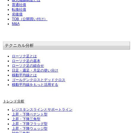
株式報酬制度とは
普通社債
転換社債
劣後債
TOB（公開買い付け）
M&A
テクニカル分析
ローソク足とは
ローソク足の基本
ローソク足の組合せ
日足・週足・月足の使い分け
移動平均線とは
ゴールデンクロスとデッドクロス
移動平均線をもっと活用する
トレンド分析
レジスタンスラインとサポートライン
上昇・下降ペナント型
上昇・下降三角型
上昇・下降フラッグ型
上昇・下降ウェッジ型