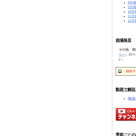
8月
9月
10
11
12
相場格言
その他、相
リー
」のペ
い。
：姉妹サ
動画で解説ー
[動
季節ごとの