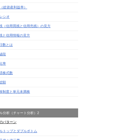
A（総資産利益率）
Gレシオ
残（信用買残と信用売残）の見方
残と信用情報の見方
日数とは
値段
比率
済株式数
総額
株制度と単元未満株
ル分析（チャート分析）2
のパターン
ルトップとダブルボトム