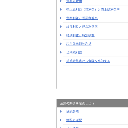
営業外費用
売上総利益（粗利益）と売上総利益率
営業利益と営業利益率
経常利益と経常利益率
特別利益と特別損益
税引前当期純利益
当期純利益
損益計算書から危険を察知する
企業の動きを確認しよう
株式分割
増配と減配