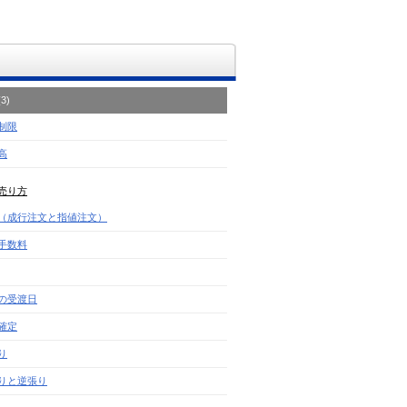
3)
制限
高
売り方
（成行注文と指値注文）
手数料
の受渡日
確定
り
りと逆張り