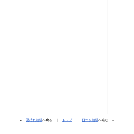
←
夏枯れ相場
へ戻る ｜
トップ
｜
餅つき相場
へ進む →