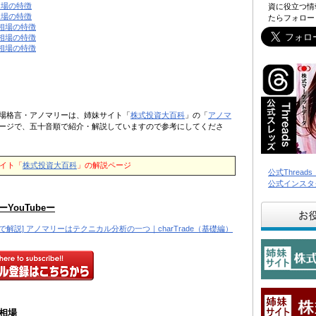
相場の特徴
資に役立つ情
相場の特徴
たらフォロー
月相場の特徴
月相場の特徴
月相場の特徴
場格言・アノマリーは、姉妹サイト「
株式投資大百科
」の「
アノマ
ージで、五十音順で紹介・解説していますので参考にしてくださ
イト「
株式投資大百科
」の解説ページ
公式Threa
公式インスタ
YouTubeー
画で解説] アノマリーはテクニカル分析の一つ｜charTrade（基礎編）
相場