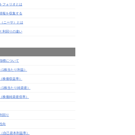
トフォリオとは
情報を収集する
SA（ニーサ）とは
と利回りの違い
指標について
S（1株当たり利益）
R（株価収益率）
S（1株当たり純資産）
R（株価純資産倍率）
利回り
性向
E（自己資本利益率）