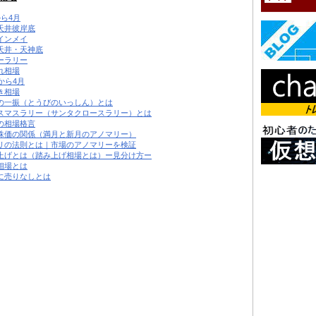
から4月
天井彼岸底
インメイ
天井・天神底
ーラリー
れ相場
から4月
き相場
の一振（とうびのいっしん）とは
スマスラリー（サンタクロースラリー）とは
の相場格言
株価の関係（満月と新月のアノマリー）
リの法則とは｜市場のアノマリーを検証
上げとは（踏み上げ相場とは）ー見分け方ー
相場とは
に売りなしとは