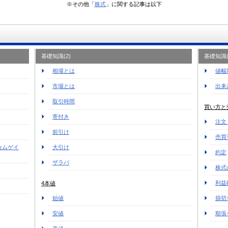
※その他「
株式
」に関する記事は以下
基礎知識(2)
基礎知識(
相場とは
値幅
市場とは
出来
取引時間
買い方と
寄付き
注文
前引け
売買
カムゲイ
大引け
約定
ザラバ
株式
利益
4本値
始値
損切
安値
順張