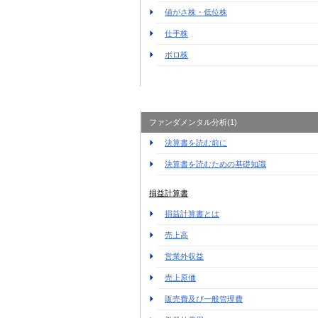
値がさ株・低位株
仕手株
ボロ株
ファンダメンタル分析(1)
決算書を読む前に
決算書を読むための基礎知識
損益計算書
損益計算書とは
売上高
営業外収益
売上原価
販売費及び一般管理費