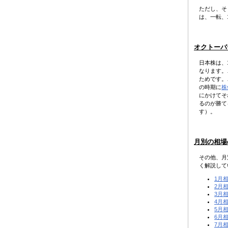
ただし、そ
は、一転、
オクトーバ
日本株は、
なります。
ためです。
の時期に
株
にかけてそ
るのが勝て
す）。
月別の相場
その他、月
く解説して
1月
2月
3月
4月
5月
6月
7月