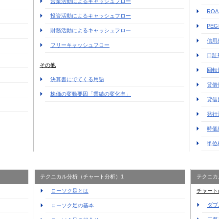
営業活動によるキャッシュフロー
RO
投資活動によるキャッシュフロー
PE
財務活動によるキャッシュフロー
信用
フリーキャッシュフロー
日証
その他
回転
決算書にでてくる用語
貸借
株価の変動要因「業績の変化率」
貸借
発行
時価
単位
テクニカル分析（チャート分析）1
テクニカ
ローソク足とは
チャート
ダブ
ローソク足の基本