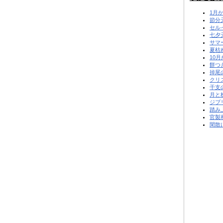
1月
節分
セル
七夕
サマ
夏枯
10月
餅つ
掉尾
クリ
干支
月と
ジブ
踏み
官製
閑散