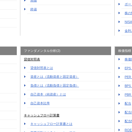
高値
ポー
終値
株の
NI
金利
ファンダメンタル分析(2)
株価指標
貸借対照表
株価
貸借対照表とは
EP
資産とは（流動資産と固定資産）
PE
負債とは（流動負債と固定負債）
BP
自己資本（純資産）とは
PB
自己資本比率
配当
配当
キャッシュフロー計算書
配当
キャッシュフロー計算書とは
RO