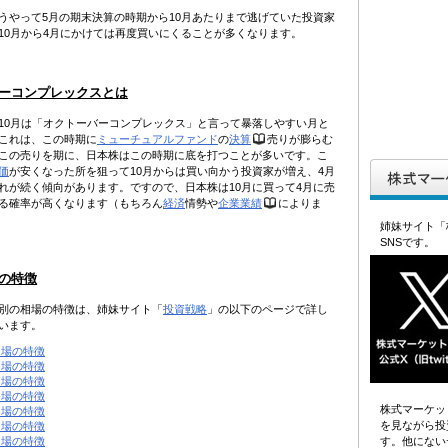
うやって5月の期末決算の時期から10月あたりまで逃げていた投資家
10月から4月にかけては再度買いにくることが多くなります。
ーコンプレックスとは
10月は「オクトーバーコンプレックス」と言って暴落しやすい月と
これは、この時期に
ミューチュアルファンド
の
決算
売りが膨らむ
この売りを期に、日本株はこの時期に底を打つことが多いです。こ
価
が安くなった所を狙って10月からは買い向かう投資家が増え、4月
れが続く傾向があります。ですので、日本株は10月に買って4月に売
る確率が高くなります（もちろん
経済
情勢や
企業業績
によりま
姉妹サイト「
SNSです。
の特徴
別の相場の特徴は、姉妹サイト「
投資戦略
」の以下のページで詳し
います。
相場の特徴
相場の特徴
相場の特徴
相場の特徴
株式マーケッ
相場の特徴
を見ながら投
相場の特徴
す。他にない
相場の特徴