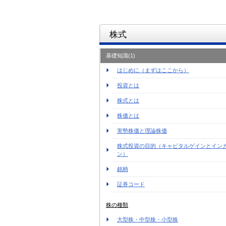
株式
基礎知識(1)
はじめに（まずはここから）
投資とは
株式とは
株価とは
実勢株価と理論株価
株式投資の目的（キャピタルゲインとイン
ン）
銘柄
証券コード
株の種類
大型株・中型株・小型株