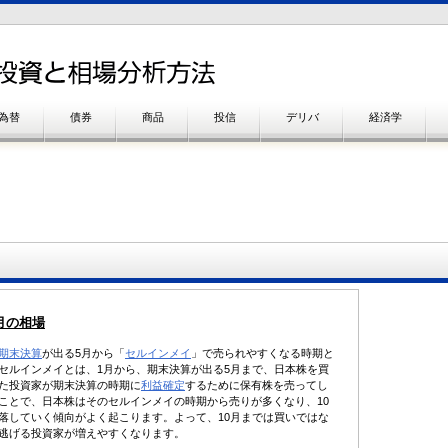
為替
債券
商品
投信
デリバ
経済学
4月の相場
期末決算
が出る5月から「
セルインメイ
」で売られやすくなる時期と
セルインメイとは、1月から、期末決算が出る5月まで、日本株を買
た投資家が期末決算の時期に
利益確定
するために保有株を売ってし
ことで、日本株はそのセルインメイの時期から売りが多くなり、10
落していく傾向がよく起こります。よって、10月までは買いではな
逃げる投資家が増えやすくなります。